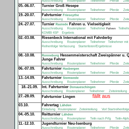
Ausschreibung
Routenplaner
Teilnehmer
Pferde
Zeit
05.-06.07.
Turnier Groß Hesepe
Ausschreibung
Routenplaner
Teilnehmer
Pferde
Zeit
19.-20.07.
Fahrturnier
Friesoythe
Ausschreibung
Routenplaner
Teilnehmer
Pferde
Zeit
24.-27.07.
Turnier
Fahren u. Vielseitigkeit
Rastede
Ausschreibung
Routenplaner
Teilnehmer
Teilne
Fahren
KOMBI 4SP
Ergebnis
02.-03.08.
Riesenbeck International mit Fahrderby
Ausschreibung
Routenplaner
Teilnehmer
Teilnehmer mit
Reihenfolge Verfassung
Starterlisten/Ergebnisse
08.-10.08.
Hessenmeisterschaft Zweispänner u. Q
Ronneburg
Junge Fahrer
Ausschreibung
Routenplaner
Teilnehmer
Pferde
Zeit
06.-07.09.
Fahrturnier
Hasbergen
Ausschreibung
Routenplaner
Teilnehmer
Pferde
Zeit
13.-14.09.
Fahrturnier
Stemwede
Ausschreibung
Routenplaner
Teilnehmer
Pferde
Zeit
18.-21.09.
Int. Fahrturnier
Donaueschingen
Auss
chreibung
Routenplaner
Teilnehmer
Zeiteinteilung
fällt aus
27.-28.09.
Fahrturnier Lingen
03.10.
Fahrertag
Lähden
Einladung
Routenplaner
Zeiteinteilung
Vorl Startreihenfolg
04.-05.10.
Reitturnier
Lähden
Ausschreibung
Routenplaner
Teiln nach Prfg
Teiln-Alp
11.-12.10.
Jugendturnier Neu-Isenburg
Ausschreibung
Routenplaner
Teilnehmer
Pferde
Zeit