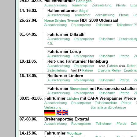
29.02.-02.03.
Hallenreitturnier
Löningen
Ausschreibung
Teilnehmer
Zeiteinteilung
Pferde
Erge
14.-16.03.
Hallenreitturnier
Sögel
Ausschreibung
Teilnehmer
Zeiteinteilung
Pferde
Er
26.-27.04.
HDT 2008 Oldenzaal
Horse Driving Twente
Ausschreibung
Routenplaner
Teilnehmer
Teilnehmer
Pf
01.-04.05.
Fahrturnier Dilkrath
Ausschreibung
Routenplaner
Teilnehmer
Zeiteinteilun
4.5.
Fahrturnier Lorup
Ausschreibung
Routenplaner
Teilnehmer
Pferde
Ze
10.-11.05.
Reit- und Fahrturnier Hunteburg
Ausschreibung
Routenplaner
Fahren
Reiten
Teiln.
Teiln.
Zeiteinteilung
Fahren
Ergebnis Reiten
Ergebni
Vorl SF
16.-18.05.
Reitturnier Lindern
Ausschreibung
Routenplaner
Teilnehmer
Pferde
Ze
Fahrturnier
mit Kreismeisterschaften
Riesenbeck
Ausschreibung
Routenplaner
Teilnehmer
Pferde
Ze
30.05.-01.06.
Fahrturnier
mit CAI-A Vierspänner Pferde
Lähden
Ausschreibung
Routenplaner
Teilnehmerliste
Pferde
Verfassung
Starterlisten/Ergebnis
se
07.-08.06.
Breitensporttag Extertal
Ausschreibung
Routenplaner
Teilnehmer
Pferde
Zeit
14.-15.06.
Fahrturnier
Moorlage