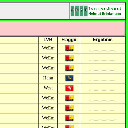
LVB
Flagge
Ergebnis
WeEm
........................
WeEm
........................
WeEm
........................
Hann
........................
West
........................
WeEm
........................
WeEm
........................
WeEm
........................
WeEm