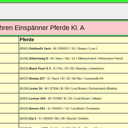
en Einspänner Pferde Kl. A
Pferde
(0041)
Galahad's Jack
- W / Of/AOl / / 10 / Gregor / Luer I
(0106)
Silberkönig D
- W / Hann / Db / 10 / Silberschmied / Fishermans Friend
(0015)
Black Pearl S 3
- S / Pol. / R / 05 / Brandys / unbekannt
(0027)
Donata 227
- S / Hann / B / 19 / De Niro / Lavauzelle AA
(0139)
Lexter 16
- W / STSW / B / 08 / Lord Brown / Eschenbach (Elektiv)
(0062)
Lennox 344
- W / STSW / B / 10 / Lord Brown / Ullstein
(0028)
Doreen 291
- S / Of/AOl / / 10 / Landfürst / Fortissimo
(0032)
Eta 2
- S / Of/AOl / Db / 09 / Brandt / Gordon