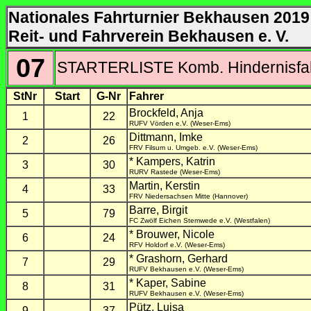
Nationales Fahrturnier Bekhausen 2019
Reit- und Fahrverein Bekhausen e. V.
07
STARTERLISTE Komb. Hindernisfahr
StNr
Start
G-Nr
Fahrer
Brockfeld, Anja
1
22
RUFV Vörden e.V. (Weser-Ems)
Dittmann, Imke
2
26
FRV Filsum u. Umgeb. e.V. (Weser-Ems)
* Kampers, Katrin
3
30
RURV Rastede (Weser-Ems)
Martin, Kerstin
4
33
FRV Niedersachsen Mitte (Hannover)
Barre, Birgit
5
79
FC Zwölf Eichen Stemwede e.V. (Westfalen)
* Brouwer, Nicole
6
24
RFV Holdorf e.V. (Weser-Ems)
* Grashorn, Gerhard
7
29
RUFV Bekhausen e.V. (Weser-Ems)
* Kaper, Sabine
8
31
RUFV Bekhausen e.V. (Weser-Ems)
Pütz, Luisa
9
37