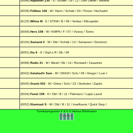
(0098)
Rapunzel 230
- S / SchwK / Df / 12 / Don Olewo / Modest
(0036)
Fidibus 106
- W / Hann / Schwb / 04 / Finest / Hochadel
(0125)
Wilma M
- S / STSW / B / 06 / Veritas / Elbcapitän
(0049)
Hero 108
- W / KWPN / F / 07 / Victory / Torino
(0104)
Samand 2
- W / Old / Schwb / 13 / Samarant / Duntroon
(0051)
Ilia 6
- S / Grpf.o.R / Db / 06
(0099)
Rodin 31
- W / Westf / Db / 14 / Rockwell / Casaretto
(0042)
Galahad's Sam
- W / Of/AOl / Schi / 08 / Gregor / Luer I
(0045)
Granit 302
- W / Orlow / Schi / 23 / Gerkules / Zaplot
(0034)
Fanal 158
- H / Old / B / 11 / Fidertanz / Lapis Lazuli
(0052)
Illuminati S
- W / Old / B / 11 / Inselfuerst / Quick Step I
Turnierprogramm V 9.0 © Helmut Brinkmann