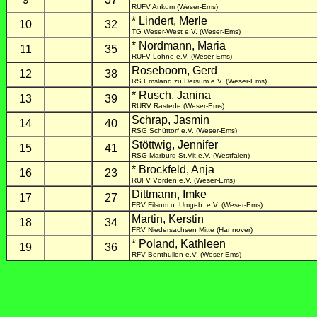
RUFV Ankum (Weser-Ems)
* Lindert, Merle
10
32
TG Weser-West e.V. (Weser-Ems)
* Nordmann, Maria
11
35
RUFV Lohne e.V. (Weser-Ems)
Roseboom, Gerd
12
38
RS Emsland zu Dersum e.V. (Weser-Ems)
* Rusch, Janina
13
39
RURV Rastede (Weser-Ems)
Schrap, Jasmin
14
40
RSG Schüttorf e.V. (Weser-Ems)
Stöttwig, Jennifer
15
41
RSG Marburg-St.Vit.e.V. (Westfalen)
* Brockfeld, Anja
16
23
RUFV Vörden e.V. (Weser-Ems)
Dittmann, Imke
17
27
FRV Filsum u. Umgeb. e.V. (Weser-Ems)
Martin, Kerstin
18
34
FRV Niedersachsen Mitte (Hannover)
* Poland, Kathleen
19
36
RFV Benthullen e.V. (Weser-Ems)