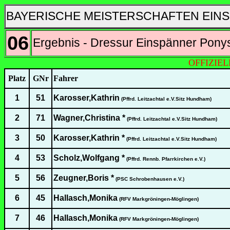
BAYERISCHE MEISTERSCHAFTEN EINS
06
Ergebnis - Dressur Einspänner Ponys
OFFIZIE
Platz
GNr
Fahrer
1
51
Karosser,Kathrin
(Pffrd. Leitzachtal e.V.Sitz Hundham)
2
71
Wagner,Christina *
(Pffrd. Leitzachtal e.V.Sitz Hundham)
3
50
Karosser,Kathrin *
(Pffrd. Leitzachtal e.V.Sitz Hundham)
4
53
Scholz,Wolfgang *
(Pffrd. Rennb. Pfarrkirchen e.V.)
5
56
Zeugner,Boris *
(PSC Schrobenhausen e.V.)
6
45
Hallasch,Monika
(RFV Markgröningen-Möglingen)
7
46
Hallasch,Monika
(RFV Markgröningen-Möglingen)