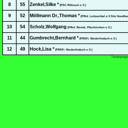
8
55
Zenkel,Silke *
(PSC Röhrach e.V.)
9
52
Möllmann Dr.,Thomas *
(Pffrd. Leitzachtal e.V.Sitz Hundh
10
54
Scholz,Wolfgang
(Pffrd. Rennb. Pfarrkirchen e.V.)
11
44
Gumbrecht,Bernhard *
(FRSFr. Niederlindach e.V.)
12
49
Hock,Lisa *
(FRSFr. Niederlindach e.V.)
Turnierprog