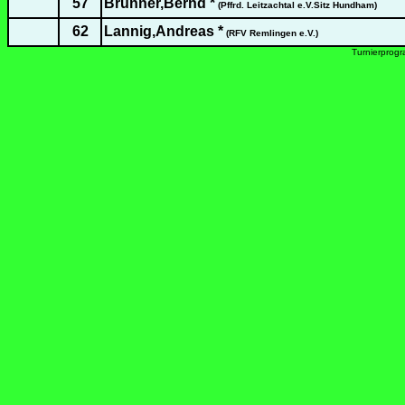
57
Brünner,Bernd *
(Pffrd. Leitzachtal e.V.Sitz Hundham)
62
Lannig,Andreas *
(RFV Remlingen e.V.)
Turnierprog