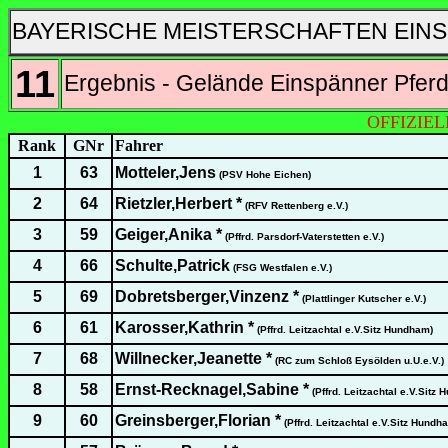
BAYERISCHE MEISTERSCHAFTEN EINS
11
Ergebnis - Gelände Einspänner Pferd
OFFIZIE
Rank
GNr
Fahrer
1
63
Motteler,Jens
(PSV Hohe Eichen)
2
64
Rietzler,Herbert *
(RFV Rettenberg e.V.)
3
59
Geiger,Anika *
(Pffrd. Parsdorf-Vaterstetten e.V.)
4
66
Schulte,Patrick
(FSG Westfalen e.V.)
5
69
Dobretsberger,Vinzenz *
(Plattlinger Kutscher e.V.)
6
61
Karosser,Kathrin *
(Pffrd. Leitzachtal e.V.Sitz Hundham)
7
68
Willnecker,Jeanette *
(RC zum Schloß Eysölden u.U.e.V.)
8
58
Ernst-Recknagel,Sabine *
(Pffrd. Leitzachtal e.V.Sitz
9
60
Greinsberger,Florian *
(Pffrd. Leitzachtal e.V.Sitz Hundh