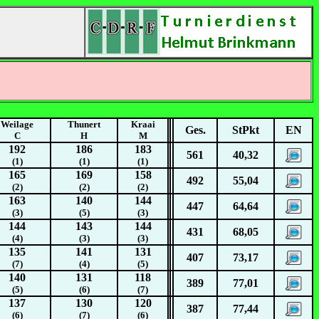
Weilage
Thunert
Kraai
Ges.
StPkt
EN
C
H
M
192
186
183
561
40,32
(1)
(1)
(1)
165
169
158
492
55,04
(2)
(2)
(2)
163
140
144
447
64,64
(3)
(5)
(3)
144
143
144
431
68,05
(4)
(3)
(3)
135
141
131
407
73,17
(7)
(4)
(5)
140
131
118
389
77,01
(5)
(6)
(7)
137
130
120
387
77,44
(6)
(7)
(6)