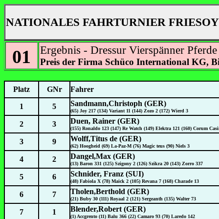
NATIONALES FAHRTURNIER FRIESOY
Ergebnis - Dressur Vierspänner Pferde
01
Preis der Firma Schüco International KG, Bi
Platz
GNr
Fahrer
Sandmann,Christoph (GER)
1
5
(65) Joy 217 (134) Variant 11 (144) Zozo 2 (172) Wierd 3
Duen, Rainer (GER)
2
3
(155) Ronaldo 123 (147) Re Watch (149) Elektra 121 (160) Corum Cas
Wolff,Titus de (GER)
3
9
(62) Hoogheid (69) La-Paz-M (76) Magic teus (90) Niels 3
Dangel,Max (GER)
4
2
(13) Baron 331 (125) Szigony 2 (126) Szikra 20 (143) Zorro 337
Schnider, Franz (SUI)
5
6
(48) Fabiola X (78) Maick 2 (105) Revana 7 (168) Charade 13
Tholen,Berthold (GER)
6
7
(21) Buby 30 (111) Royaal 2 (121) Sergeanth (135) Walter 73
Blender,Robert (GER)
7
1
(1) Accgrento (11) Balu 366 (22) Camaro 93 (70) Laredo 142