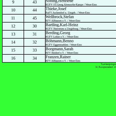
Sobing,Henriette
9
43
RUFV ST.Georg Altenoythe-Kampe / Weser-Ems
Thieke,Josef
10
44
RuFV Aschendorf u. Umgeb. / Weser-Ems
Wellbrock,Stefan
11
45
RFV Alfhausen e.V. / Weser-Ems
Bartling,Karl-Heinz
12
30
RUFV Neuversen u.Umgebung / Weser-Ems
Berding,Georg
13
31
RUFV Lohne e.V. / Weser-Ems
Böhmann,Benno
14
32
RUFV Eggermuehlen / Weser-Ems
Borgmann,Sarah
15
33
RFV Holdorf e.V. / Weser-Ems
Franzen,Rainer
16
34
RFV Alfhausen e.V. / Weser-Ems
Turnierprog
In Kooperation