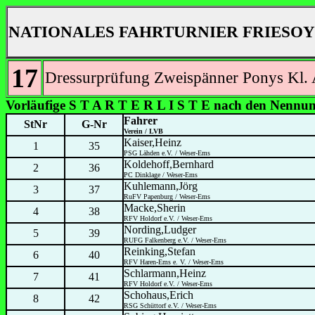
NATIONALES FAHRTURNIER FRIESOY
17
Dressurprüfung Zweispänner Ponys Kl.
Vorläufige S T A R T E R L I S T E nach den Nennun
Fahrer
StNr
G-Nr
Verein / LVB
Kaiser,Heinz
1
35
PSG Lähden e.V. / Weser-Ems
Koldehoff,Bernhard
2
36
PC Dinklage / Weser-Ems
Kuhlemann,Jörg
3
37
RuFV Papenburg / Weser-Ems
Macke,Sherin
4
38
RFV Holdorf e.V. / Weser-Ems
Nording,Ludger
5
39
RUFG Falkenberg e.V. / Weser-Ems
Reinking,Stefan
6
40
RFV Haren-Ems e. V. / Weser-Ems
Schlarmann,Heinz
7
41
RFV Holdorf e.V. / Weser-Ems
Schohaus,Erich
8
42
RSG Schüttorf e.V. / Weser-Ems