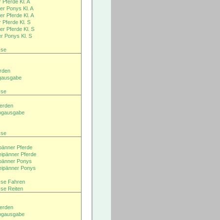
 Pferde Kl. A
r Ponys Kl. A
r Pferde Kl. A
 Pferde Kl. S
r Pferde Kl. S
r Ponys Kl. S
sse
erden
ogausgabe
sse
ferden
logausgabe
sse
pänner Pferde
ipänner Pferde
pänner Ponys
ipänner Ponys
isse Fahren
sse Reiten
ferden
logausgabe