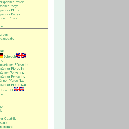
erspänner Pferde
pänner Ponys
pänner Pferde
spänner Ponys
änner Pferde
sse
ferden
logausgabe
sse
Schedule
ung
erspänner Pferde Int.
pänner Pferde Int.
pänner Ponys Int.
pänner Ponys Int.
änner Pferde Nat.
pänner Pferde Nat.
Timetable
sse
ner
de
r Quadrille
rwagen
cheinigung