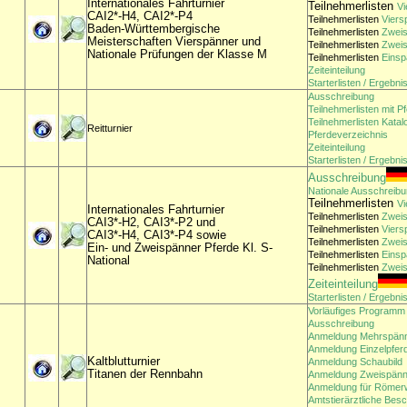
Internationales Fahrturnier
Teilnehmerlisten
Vi
CAI2*-H4, CAI2*-P4
Teilnehmerlisten
Viers
Baden-Württembergische
Teilnehmerlisten
Zweis
Meisterschaften Vierspänner und
Teilnehmerlisten
Zwei
Nationale Prüfungen der Klasse M
Teilnehmerlisten
Einsp
Zeiteinteilung
Starterlisten / Ergebni
Ausschreibung
Teilnehmerlisten mit P
Teilnehmerlisten Kata
Reitturnier
Pferdeverzeichnis
Zeiteinteilung
Starterlisten / Ergebni
Ausschreibung
Nationale Ausschreib
Teilnehmerlisten
Vi
Internationales Fahrturnier
Teilnehmerlisten
Zweis
CAI3*-H2, CAI3*-P2 und
Teilnehmerlisten
Viers
CAI3*-H4, CAI3*-P4 sowie
Teilnehmerlisten
Zweis
Ein- und Zweispänner Pferde Kl. S-
Teilnehmerlisten
Einsp
National
Teilnehmerlisten
Zweis
Zeiteinteilung
Starterlisten / Ergebni
Vorläufiges Programm
Ausschreibung
Anmeldung Mehrspän
Anmeldung Einzelpfer
Kaltblutturnier
Anmeldung Schaubild
Titanen der Rennbahn
Anmeldung Zweispänne
Anmeldung für Röme
Amtstierärztliche Bes