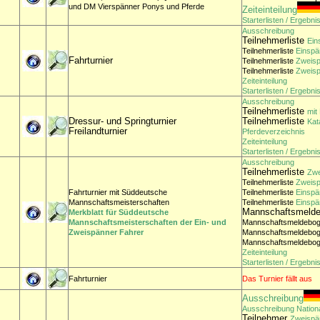
und DM Vierspänner Ponys und Pferde
Zeiteinteilung
Starterlisten / Ergebni
Ausschreibung
Teilnehmerliste
Ein
Teilnehmerliste
Einspä
Fahrturnier
Teilnehmerliste
Zweis
Teilnehmerliste
Zweisp
Zeiteinteilung
Starterlisten / Ergebni
Ausschreibung
Teilnehmerliste
mit
Dressur- und Springturnier
Teilnehmerliste
Kat
Freilandturnier
Pferdeverzeichnis
Zeiteinteilung
Starterlisten / Ergebni
Ausschreibung
Teilnehmerliste
Zwe
Teilnehmerliste
Zweis
Fahrturnier mit Süddeutsche
Teilnehmerliste
Einspä
Mannschaftsmeisterschaften
Teilnehmerliste
Einspä
Mannschaftsmeld
Merkblatt für Süddeutsche
Mannschaftsmeisterschaften der Ein- und
Mannschaftsmeldebo
Zweispänner Fahrer
Mannschaftsmeldebo
Mannschaftsmeldebo
Zeiteinteilung
Starterlisten / Ergebni
Fahrturnier
Das Turnier fällt aus
Ausschreibung
Ausschreibung Nation
Teilnehmer
Zweispä