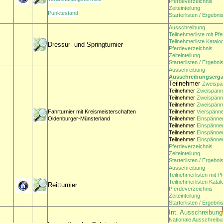
Pferdeverzeichnis
Zeiteinteilung
Punktestand
Starterlisten / Ergebni
Ausschreibung
Teilnehmerliste mit Pf
Teilnehmerliste Katal
Dressur- und Springturnier
Pferdeverzeichnis
Zeiteinteilung
Starterlisten / Ergebni
Ausschreibung
Ausschreibungserg
Teilnehmer
Zweispä
Teilnehmer
Zweispänn
Teilnehmer
Zweispänn
Teilnehmer
Zweispänn
Fahrturnier mit Kreismeisterschaften
Teilnehmer
Vierspänn
Oldenburger-Münsterland
Teilnehmer
Einspänne
Teilnehmer
Einspänner
Teilnehmer
Einspänne
Teilnehmer
Einspänner
Pferdeverzeichnis
Zeiteinteilung
Starterlisten / Ergebni
Ausschreibung
Teilnehmerlisten mit P
Teilnehmerlisten Kata
Reitturnier
Pferdeverzeichnis
Zeiteinteilung
Starterlisten / Ergebni
Int. Ausschreibung
Nationale Ausschreib