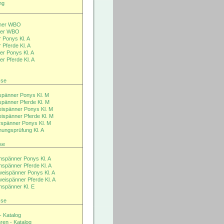
ng
ner WBO
ner WBO
 Ponys Kl. A
 Pferde Kl. A
r Ponys Kl. A
r Pferde Kl. A
sse
spänner Ponys Kl. M
spänner Pferde Kl. M
ispänner Ponys Kl. M
ispänner Pferde Kl. M
rspänner Ponys Kl. M
nungsprüfung Kl. A
se
nspänner Ponys Kl. A
nspänner Pferde Kl. A
eispänner Ponys Kl. A
eispänner Pferde Kl. A
nspänner Kl. E
sse
- Katalog
ren - Katalog