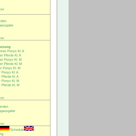
sse
erden
ogausgabe
sse
änzung
nner Ponys Kl. A
er Pferde K
l. A
er Ponys K
l. M
er Pferde K
l. M
er Ponys K
l. M
r Ponys K
l. A
 Pferde K
l. A
r Ponys K
l. M
 Pferde K
l. M
sse
ferden
logausgabe
sse
Schedule
ung