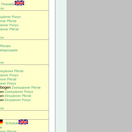
Timetable
sse
spänner Ponys
nner Pferde
pänner Ponys
änner Pferde
sse
 Pferden
alogausgabe
sse
ispänner Pferde
pänner Ponys
nner Pferde
nner Ponys
ebogen
Zweispänner Pferde
gen
Zweispänner Ponys
gen
Einspänner Pferde
gen
Einspänner Ponys
sse
Schedule
al
nner Pferde