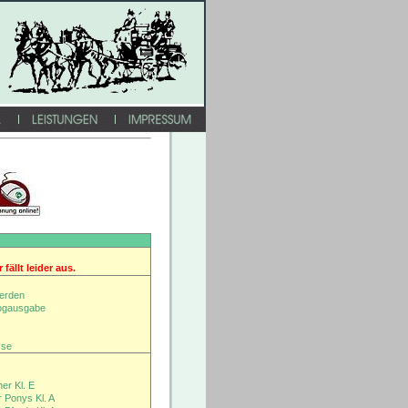
fällt leider aus.
ferden
logausgabe
sse
er Kl. E
 Ponys Kl. A