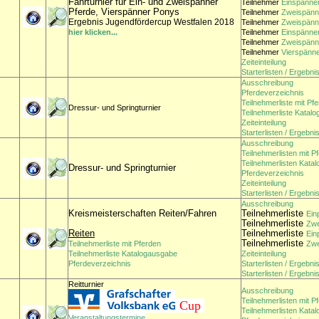
Fahrturnier für Ein- und Zweispänner
Teilnehmer
Einspänner
Pferde, Vierspänner Ponys
Teilnehmer
Zweispänne
Ergebnis Jugendfördercup Westfalen 2018
Teilnehmer
Zweispänne
hier klicken...
Teilnehmer
Einspänner
Teilnehmer
Zweispänne
Teilnehmer
Vierspänne
Zeiteinteilung
Starterlisten / Ergebni
Ausschreibung
Pferdeverzeichnis
Teilnehmerliste mit Pf
Dressur- und Springturnier
Teilnehmerliste Katal
Zeiteinteilung
Starterlisten / Ergebni
Ausschreibung
Teilnehmerlisten mit P
Teilnehmerlisten Kata
Dressur- und Springturnier
Pferdeverzeichnis
Zeiteinteilung
Starterlisten / Ergebni
Ausschreibung
Kreismeisterschaften Reiten/Fahren
Teilnehmerliste
Ein
Teilnehmerliste
Zwe
Reiten
Teilnehmerliste
Ein
Teilnehmerliste
Teilnehmerliste mit Pferden
Zwe
Teilnehmerliste Katalogausgabe
Zeiteinteilung
Pferdeverzeichnis
Starterlisten / Ergebn
Starterlisten / Ergebni
Reitturnier
Ausschreibung
Teilnehmerlisten mit P
Cup
Teilnehmerlisten Kata
Veranstaltungstermine