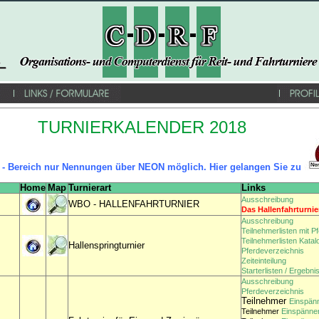
TURNIERKALENDER 2018
 - Bereich nur Nennungen über NEON möglich. Hier gelangen Sie zu
Home
Map
Turnierart
Links
Ausschreibung
WBO - HALLENFAHRTURNIER
Das Hallenfahrturnier 
Ausschreibung
Teilnehmerlisten mit P
Teilnehmerlisten Kata
Hallenspringturnier
Pferdeverzeichnis
Zeiteinteilung
Starterlisten / Ergebni
Ausschreibung
Pferdeverzeichnis
Teilnehmer
Einspänn
Teilnehmer
Einspänner