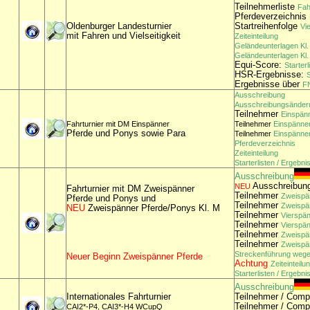
Teilnehmerliste
Fah
Pferdeverzeichnis
Oldenburger Landesturnier
Startreihenfolge
Vi
mit Fahren und Vielseitigkeit
Zeiteinteilung
Geländeunterlagen Kl.
Geländeunterlagen Kl.
Equi-Score:
Starter
HSR-Ergebnisse:
S
Ergebnisse über
FN
Ausschreibung
Ausschreibungsänder
Teilnehmer
Einspänn
Fahrturnier mit DM Einspänner
Teilnehmer
Einspänner
Pferde und Ponys sowie Para
Teilnehmer
Einspänner
Pferdeverzeichnis
Zeiteinteilung
Starterlisten / Ergebni
Ausschreibung
Ausschreibu
NEU
Fahrturnier mit DM Zweispänner
Teilnehmer
Zweispän
Pferde und Ponys und
Teilnehmer
Zweispän
NEU
Zweispänner Pferde/Ponys Kl. M
Teilnehmer
Vierspän
Teilnehmer
Vierspän
Teilnehmer
Zweispän
Teilnehmer
Zweispä
Streckenführung wege
Neuer Beginn Zweispänner Pferde
Achtung
Zeiteinteilu
Starterlisten / Ergebni
Ausschreibung
Internationales Fahrturnier
Teilnehmer / Comp
Teilnehmer / Comp
CAI2*-P4, CAI3*-H4 WCupQ