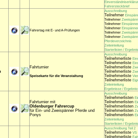
Einverständniserkläru
Fahrersteckbrief
Ausschreibung
Teilnehmer
Einspän
Teilnehmer
Zweispän
Teilnehmer
Einspänner
Teilnehmer
Einspänner
Fahrertag mit E- und A-Prüfungen
Teilnehmer
Zweispänne
Teilnehmer
Zweispänne
Pferdeverzeichnis
Zeiteinteilung
Starterlisten / Ergebni
Ausschreibung
Teilnehmerliste
Ein
Teilnehmerliste
Ein
Fahrturnier
Teilnehmerliste
Zwe
n
Teilnehmerliste
Zwe
Teilnehmerliste
Speisekarte für die Veranstaltung
Vie
Teilnehmerliste
Eig
Zeiteinteilung
Ergebnisse / Ergebnis
Ausschreibung
Teilnehmerlisten
Ei
Fahrturnier mit
Teilnehmerlisten
Ei
Oldenburger Fahrercup
Teilnehmerlisten
Zw
für Ein- und Zweispänner Pferde und
Teilnehmerlisten
Zw
Ponys
Teilnehmerlisten
Ei
Zeiteinteilung
Starterlisten / Ergebni
Ausschreibung Teil 2
Teilnehmerliste
VS 
Teilnehmerliste
Fah