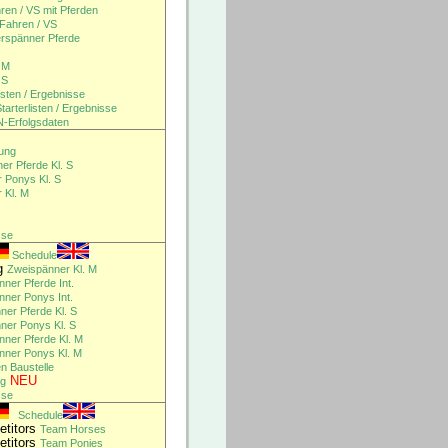
ren / VS mit Pferden
Fahren / VS
erspänner Pferde
 M
 S
listen / Ergebnisse
tarterlisten / Ergebnisse
-Erfolgsdaten
ung
er Pferde Kl. S
 Ponys Kl. S
 Kl. M
sse
Schedule
ng
Zweispänner Kl. M
ner Pferde Int.
ner Ponys Int.
ner Pferde Kl. S
ner Ponys Kl. S
ner Pferde Kl. M
nner Ponys Kl. M
n Baustelle
NEU
ng
sse
Schedule
etitors
Team Horses
etitors
Team Ponies