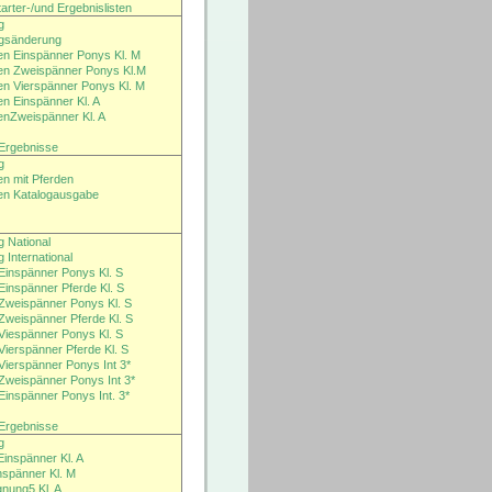
arter-/und Ergebnislisten
g
gsänderung
ten Einspänner Ponys Kl. M
ten Zweispänner Ponys Kl.M
ten Vierspänner Ponys Kl. M
en Einspänner Kl. A
tenZweispänner Kl. A
/ Ergebnisse
g
en mit Pferden
ten Katalogausgabe
 National
 International
Einspänner Ponys Kl. S
Einspänner Pferde Kl. S
Zweispänner Ponys Kl. S
Zweispänner Pferde Kl. S
Viespänner Ponys Kl. S
Vierspänner Pferde Kl. S
Vierspänner Ponys Int 3*
Zweispänner Ponys Int 3*
Einspänner Ponys Int. 3*
/ Ergebnisse
g
inspänner Kl. A
nspänner Kl. M
gnung5 Kl. A