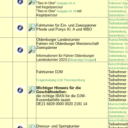
"Two in One"
Aufgabe Kl. A
Teilnemer Eign
mit Kegelparcour
Teilnehmer Ei
"Two in One"
mit
Aufgabe Kl. M
Zeiteinteilung
Kegelparcour
Starterlisten 
Ausschreibun
Teilnehmerl
Fahrturnier für Ein- und Zweispänner
Teilnehmerlis
Pferde und Ponys Kl. A und WBO
Zeiteinteilung
Starterlisten 
Oldenburger Landesturnier
Ausschreib
Fahren mit Oldenburger Meisterschaft
Teilnehmer Vi
Zweispänner
Tei
lnehmer Z
Tei
lnehmer Z
Informationen für Fahrer Oldenburger
Zeiteinteilung
Landesturnier 2023 (
)
WhatsApp-Gruppe
Starterlisten 
Ausschreibun
Ausschreibun
Fahrturnier DJM
Teilnehmer
Teilnehmer
Teilnehmer
Fragenkatalog U16 Theorieprüfung
Teilnehmer
Wichtiger Hinweis für die
Teilnehmer
Geschäftsstellen:
Teilnehmer
die richtige IBAN für die DJM-
Teilnehmer
Kostenbeihilfe lautet:
Teilnehmer
DE21 6829 0000 0020 2191 14
Mannschafts
Mannschafts
Zeiteinteilung
Starterlisten 
Ausschreibun
Teilnehmerl
Dressur- und Springturnier