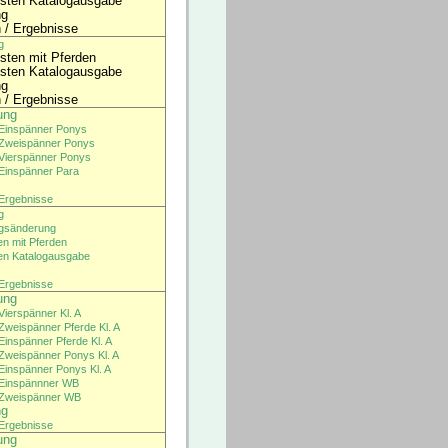
isten Katalogausgabe
ng
n / Ergebnisse
g
isten mit Pferden
isten Katalogausgabe
ng
n / Ergebnisse
ung
Einspänner Ponys
Zweispänner Ponys
Vierspänner Ponys
Einspänner Para
/ Ergebnisse
g
gsänderung
en mit Pferden
ten Katalogausgabe
/ Ergebnisse
ung
Vierspänner Kl. A
Zweispänner Pferde Kl. A
Einspänner Pferde Kl. A
Zweispänner Ponys Kl. A
Einspänner Ponys Kl. A
Einspännner WB
Zweispänner WB
ng
/ Ergebnisse
ung