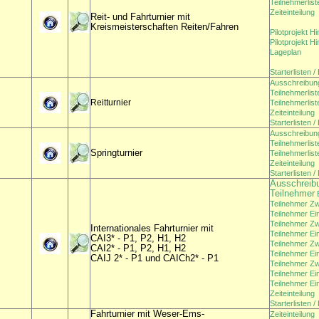
Teilnehmerlis
Zeiteinteilung
Reit- und Fahrturnier mit
Kreismeisterschaften Reiten/Fahren
Pilotprojekt H
Pilotprojekt H
Lageplan
Starterlisten 
Ausschreibun
Teilnehmerlist
Reitturnier
Teilnehmerlis
Zeiteinteilung
Starterlisten 
Ausschreibun
Teilnehmerlist
Springturnier
Teilnehmerlis
Zeiteinteilung
Starterlisten 
Ausschreibu
Teilnehmer
E
Teilnehmer Zw
Teilnehmer Ei
Teilnehmer Z
Internationales Fahrturnier mit
Teilnehmer Ei
CAI3* - P1, P2, H1, H2
Teilnehmer Zw
CAI2* -
P1, P2, H1, H2
Teilnehmer Ei
CAIJ 2* - P1 und CAICh2* - P1
Teilnehmer Z
Teilnehmer Ei
Teilnehmer Ei
Zeiteinteilung
Starterlisten 
Fahrturnier mit Weser-Ems-
Zeiteinteilung