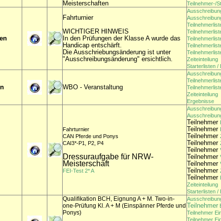
Meisterschaften
Teilnehmer-/St
Ausschreibun
Fahrturnier
Ausschreibun
Teilnehmerlis
WICHTIGER HINWEIS
Teilnehmerlis
gen
In den Prüfungen der Klasse A wurde das
Teilnehmerlis
Handicap entschärft.
Teilnehmerlist
Die Ausschriebungsänderung ist unter
Teilnehmerlis
"Ausschreibungsänderung" ersichtlich.
Zeiteinteilung
Starterlisten 
Ausschreibun
Teilnehmerlist
en
WBO - Veranstaltung
Teilnehmerlis
Zeiteinteilung
Ergebnisse
Ausschreibung
Ausschreibung
T
eilnehmer
Teilnehmer
Fahrturnier
Teilnehmer
CAN Pferde und Ponys
Teilnehmer
CAI3*-P1, P2, P4
Teilnehmer
Dressuraufgabe für NRW-
Teilnehmer
Meisterschaft
Teilnehmer
Teilnehmer
FEI-Test 2* A
Teilnehmer
Zeiteinteilung
Starterlisten 
Qualifikation BCH, Eignung A + M. Two-in-
Ausschreibun
Teilnehmer
one-Prüfung Kl. A + M (Einspänner Pferde und
E
Ponys)
Teilnehmer Ei
Teilnehmer Ei