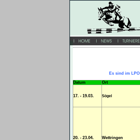
Es sind im LPO
Datum
Ort
17. - 19.03.
Sögel
20. - 23.04.
Wettringen