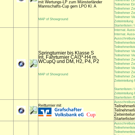
Teilnehmer Ei
mit Wertungs-LP zum Münsterländer
Teilnehmer Ei
Mannschafts-Cup gem LPO Kl. A
Teilnehmer Zw
Teilnehmer Zw
Teilnehmer Vi
MAP of Showground
Zeiteinteilung
Starterlisten 
Internat. Auss
Internat. Auss
Ausschreibung
Teilnehmerlist
Teilnehmerlis
Teilnehmer Vi
Springturnier bis Klasse S
Teilnehmer Vi
Int. Fahrturnier CAI3*-H4 m.
Teilnehmer Zw
WCupQ und DM, H2, P4, P2
Teilnehmer Z
Teilnehmer Vi
Teilnehmer Zw
MAP of Showground
Teilnehmer Z
Zeiteinteilung
Starterlisten 
Zeiteinteilung
Starterlisten 
Ausschreibun
Reitturnier mit
Teilnehmerl
Teilnehmerl
Cup
Zeiteinteilu
Starterliste
Ausschreibun
Teilnehmerlist
Teilnehmerlis