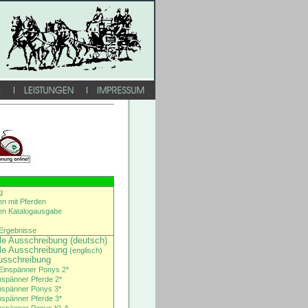
g
en mit Pferden
ten Katalogausgabe
/ Ergebnisse
ale Ausschreibung
(deutsch)
ale Ausschreibung
(englisch)
usschreibung
Einspänner Ponys 2*
nspänner Pferde 2*
nspänner Ponys 3*
nspänner Pferde 3*