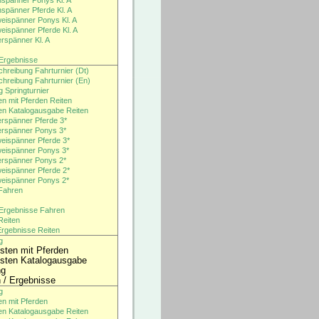
nspänner Ponys Kl. A
nspänner Pferde Kl. A
eispänner Ponys Kl. A
eispänner Pferde Kl. A
erspänner Kl. A
/ Ergebnisse
chreibung Fahrturnier (Dt)
chreibung Fahrturnier (En)
 Springturnier
en mit Pferden Reiten
ten Katalogausgabe Reiten
erspänner Pferde 3*
erspänner Ponys 3*
eispänner Pferde 3*
weispänner Ponys 3*
erspänner Ponys 2*
eispänner Pferde 2*
weispänner Ponys 2*
 Fahren
/ Ergebnisse Fahren
 Reiten
/Ergebnisse Reiten
g
isten mit Pferden
isten Katalogausgabe
ng
n / Ergebnisse
g
en mit Pferden
ten Katalogausgabe Reiten