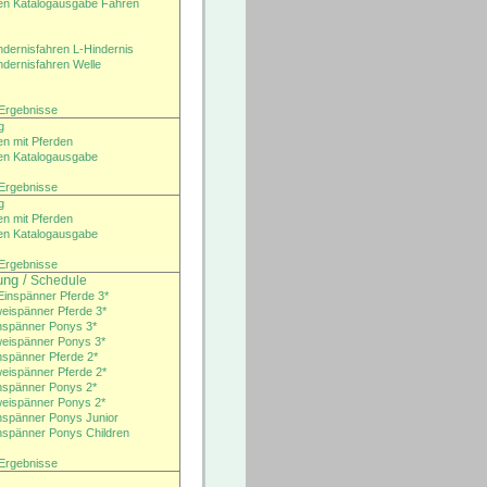
ten Katalogausgabe Fahren
indernisfahren L-Hindernis
indernisfahren Welle
/ Ergebnisse
g
en mit Pferden
ten Katalogausgabe
/ Ergebnisse
g
en mit Pferden
ten Katalogausgabe
/ Ergebnisse
ng /
Schedule
inspänner Pferde 3*
eispänner Pferde 3*
nspänner Ponys 3*
weispänner Ponys 3*
nspänner Pferde 2*
eispänner Pferde 2*
nspänner Ponys 2*
weispänner Ponys 2*
nspänner Ponys Junior
nspänner Ponys Children
/ Ergebnisse