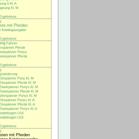
ung 6 Kl. A
ngnung Kl. M
/ Ergebnisse
g
iste mit Pferden
te Katalogausgabe
/ Ergebnisse
ung
Fahren
erspänner Pferde
weispänner Ponys
weispänner Pferde
/ Ergebnisse
g
gsänderung
Einspänner Pony Kl. M
Einspänner Pferde Kl. M
Zweispänner Ponys Kl. M
Zweispänner Pferde Kl. M
Vierspänner Ponys Kl. M
Einspänner Ponys Kl. A
Einspänner Pferde Kl. A
Zweispänner Ponys Kl. A
meldebogen U16
meldebogen U25
/ Ergebnisse
g
isten mit Pferden