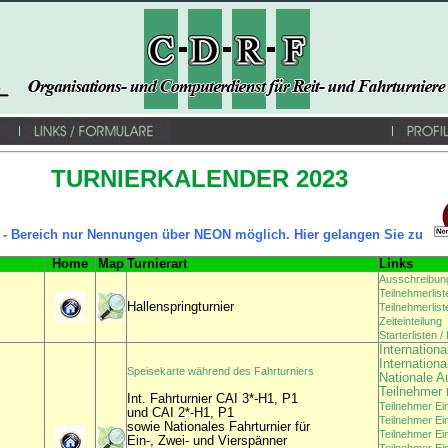
TURNIERKALENDER 2023
 - Bereich nur Nennungen über NEON möglich. Hier gelangen Sie zu
Home
Map
Turnierart
Links
Ausschreibun
Teilnehmerlist
Hallenspringturnier
Teilnehmerlis
Zeiteinteilung
Starterlisten 
Internation
Internation
Speisekarte während des Fahrturniers
Nationale A
Teilnehmer
Int. Fahrturnier CAI 3*-H1, P1
Teilnehmer Ei
und CAI 2*-H1, P1
Teilnehmer Ei
sowie Nationales Fahrturnier für
Teilnehmer Ei
Ein-, Zwei- und Vierspänner