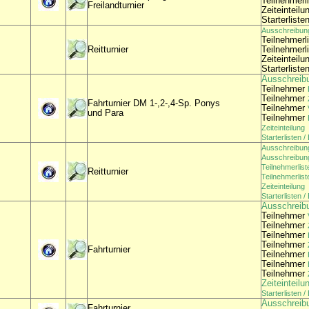
Teilnehmerl
Freilandturnier
Zeiteinteilu
Starterliste
Ausschreibun
Teilnehmerl
Reitturnier
Teilnehmerl
Zeiteinteilu
Starterliste
Ausschreib
Teilnehmer
Teilnehmer
Fahrturnier DM 1-,2-,4-Sp. Ponys
Teilnehmer
und Para
Teilnehmer
Zeiteinteilung
Starterlisten 
Ausschreibun
Ausschreibun
Teilnehmerlist
Reitturnier
Teilnehmerlis
Zeiteinteilung
Starterlisten 
Ausschreib
Teilnehmer
Teilnehmer
Teilnehmer
Teilnehmer
Fahrturnier
Teilnehmer
Teilnehmer
Teilnehmer
Zeiteinteilu
Starterlisten 
Ausschreib
Fahrturnier