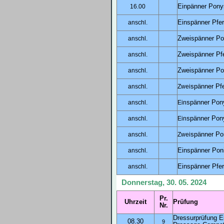
Einpänner Ponys
16.00
Einspänner Pfer
anschl.
Zweispänner P
anschl.
Zweispänner Pf
anschl.
Zweispänner Po
anschl.
spänner Pfe
anschl.
Zwei
spänner Pony
anschl.
Ein
spänner Pony
anschl.
Ein
spänner Pon
anschl.
Zwei
Ein
spänner Poni
anschl.
Ein
spänner Pfer
anschl.
Donnerstag, 30. 05. 2024
Pr.
Uhrzeit
Prüfung
Nr.
Dressurprüfung E
08.30
9