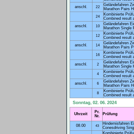
Geländefahren Zw
anschl.
22
Marathon Pairs H
Kombinierte Prüf
24
Combined result 
Geländefahren Ei
anschl.
10
Marathon Single 
Kombinierte Prüf
12
Combined result 
Geländefahren Z
anschl.
14
Marathon Pairs P
Kombinierte Prüf
16
Combined result 
Geländefahren Ei
anschl.
2
Marathon Single 
Kombinierte Prüf
4
C
ombined result 
Geländefahren Zw
anschl.
6
Marathon Pairs H
Kombinierte Prüf
8
Combined result 
Sonntag, 02. 06. 2024
Pr.
Uhrzeit
Prüfung
Nr.
Hindernisfahren E
08.00
43
Conesdriving Sing
Kombinierte Prüfu