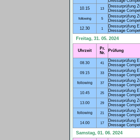
Dressage Competi
Dressurprüfung Z
10.15
13
Dressage Competi
Dressurprüfung Z
following
5
Dressage Competi
Dressurprüfung E
12.30
1
Dressage Competi
Freitag, 31. 05. 2024
Pr.
Uhrzeit
Prüfung
Nr.
Dressurprüfung E
08.30
41
Dressage Competi
Dressurprüfung E
09.15
33
Dressage Competi
Dressurprüfung Z
following
37
Dressage Competi
Dressurprüfung E
10.45
25
Dressage Competi
Dressurprüfung Z
13.00
29
Dressage Competi
Dressurprüfung Z
following
21
Dressage Competi
Dressurprüfung E
14.00
17
Dressage Competi
Samstag, 01. 06. 2024