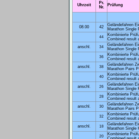
Pr.
Uhrzeit
Prüfung
Nr.
Geländefahren Ei
08.00
42
Marathon Single P
Kombinierte Prüf
44
Combined result 
Geländefahren Ei
anschl.
34
Marathon Single P
Kombinierte Prüf
36
Combined result 
Geländefahren Zw
anschl.
38
Marathon Pairs Po
Kombinierte Prüf
40
Combined result 
Geländefahren Ei
anschl.
26
Marathon Single 
Kombinierte Prüf
28
Combined result 
Geländefahren Z
anschl.
30
Marathon Pairs P
Kombinierte Prüf
32
Combined result 
Geländefahren Ei
anschl.
18
Marathon Single 
Kombinierte Prüf
20
Combined result 